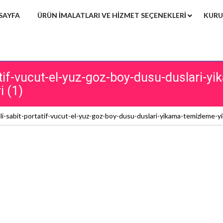
SAYFA
ÜRÜN IMALATLARI VE HIZMET SEÇENEKLERI
KURU
atif-vucut-el-yuz-goz-boy-dusu-duslari-
i (1)
li-sabit-portatif-vucut-el-yuz-goz-boy-dusu-duslari-yikama-temizleme-yik