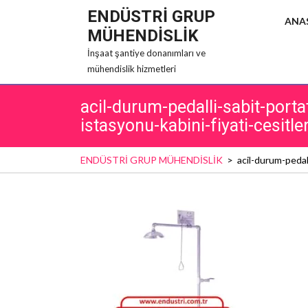
Skip
ENDÜSTRİ GRUP
ANA
to
MÜHENDİSLİK
content
İnşaat şantiye donanımları ve
mühendislik hizmetleri
acil-durum-pedalli-sabit-port
istasyonu-kabini-fiyati-cesitler
ENDÜSTRİ GRUP MÜHENDİSLİK
>
acil-durum-pedal