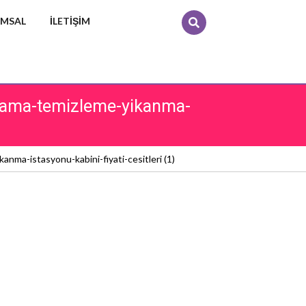
MSAL
İLETIŞIM
yikama-temizleme-yikanma-
anma-istasyonu-kabini-fiyati-cesitleri (1)