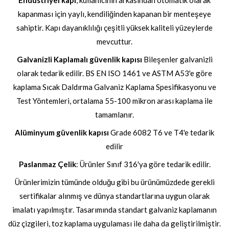
Endüstriyel kapı
, kullanıcının arkasından otomatik olarak
kapanması için yaylı, kendiliğinden kapanan bir menteşeye
sahiptir. Kapı dayanıklılığı çeşitli yüksek kaliteli yüzeylerde
mevcuttur.
Galvanizli Kaplamalı güvenlik kapısı
Bileşenler galvanizli
olarak tedarik edilir. BS EN ISO 1461 ve ASTM A53'e göre
kaplama Sıcak Daldırma Galvaniz Kaplama Spesifikasyonu ve
Test Yöntemleri, ortalama 55-100 mikron arası kaplama ile
tamamlanır.
Alüminyum güvenlik kapısı
Grade 6082 T6 ve T4'e tedarik
edilir
Paslanmaz Çelik
: Ürünler Sınıf 316'ya göre tedarik edilir.
Ürünlerimizin tümünde olduğu gibi bu ürünümüzdede gerekli
sertifikalar alınmış ve dünya standartlarına uygun olarak
imalatı yapılmıştır. Tasarımında standart galvaniz kaplamanın
düz çizgileri, toz kaplama uygulaması ile daha da geliştirilmiştir.