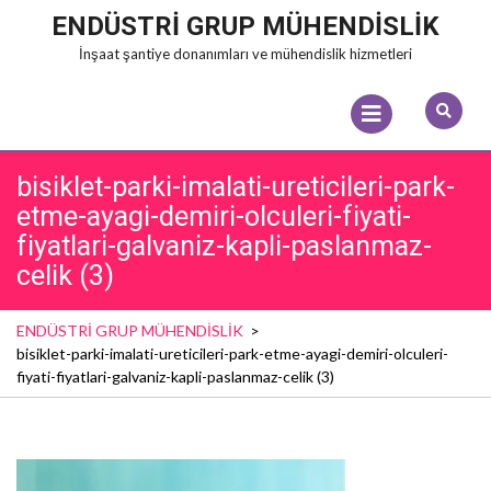
Skip
ENDÜSTRİ GRUP MÜHENDİSLİK
to
İnşaat şantiye donanımları ve mühendislik hizmetleri
content
Open
Menu
bisiklet-parki-imalati-ureticileri-park-
etme-ayagi-demiri-olculeri-fiyati-
fiyatlari-galvaniz-kapli-paslanmaz-
celik (3)
ENDÜSTRİ GRUP MÜHENDİSLİK
>
bisiklet-parki-imalati-ureticileri-park-etme-ayagi-demiri-olculeri-
fiyati-fiyatlari-galvaniz-kapli-paslanmaz-celik (3)