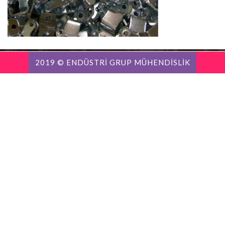
2019 © ENDÜSTRİ GRUP MÜHENDİSLİK