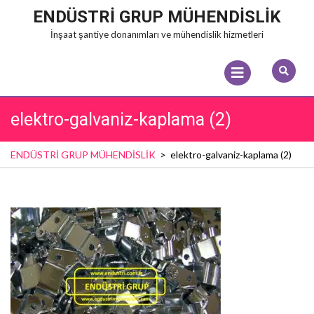
Skip
ENDÜSTRİ GRUP MÜHENDİSLİK
to
İnşaat şantiye donanımları ve mühendislik hizmetleri
content
Open
Menu
elektro-galvaniz-kaplama (2)
ENDÜSTRİ GRUP MÜHENDİSLİK
>
elektro-galvaniz-kaplama (2)