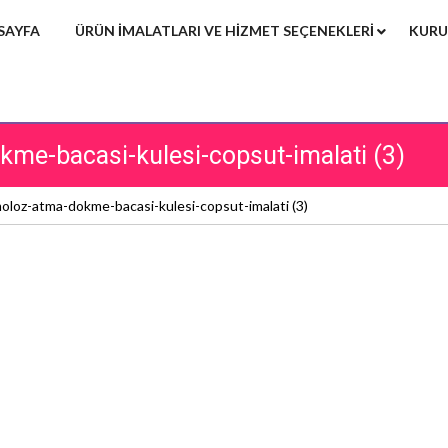
SAYFA
ÜRÜN IMALATLARI VE HIZMET SEÇENEKLERI
KURU
kme-bacasi-kulesi-copsut-imalati (3)
oloz-atma-dokme-bacasi-kulesi-copsut-imalati (3)