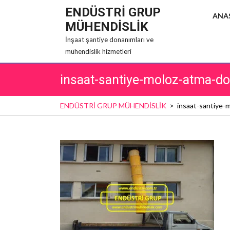
Skip
ENDÜSTRİ GRUP
ANA
to
MÜHENDİSLİK
content
İnşaat şantiye donanımları ve
mühendislik hizmetleri
insaat-santiye-moloz-atma-do
ENDÜSTRİ GRUP MÜHENDİSLİK
>
insaat-santiye-m