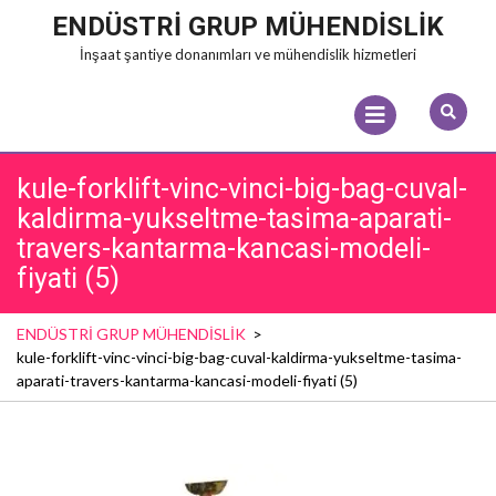
Skip
ENDÜSTRİ GRUP MÜHENDİSLİK
to
İnşaat şantiye donanımları ve mühendislik hizmetleri
content
Open
Menu
kule-forklift-vinc-vinci-big-bag-cuval-
kaldirma-yukseltme-tasima-aparati-
travers-kantarma-kancasi-modeli-
fiyati (5)
ENDÜSTRİ GRUP MÜHENDİSLİK
>
kule-forklift-vinc-vinci-big-bag-cuval-kaldirma-yukseltme-tasima-
aparati-travers-kantarma-kancasi-modeli-fiyati (5)