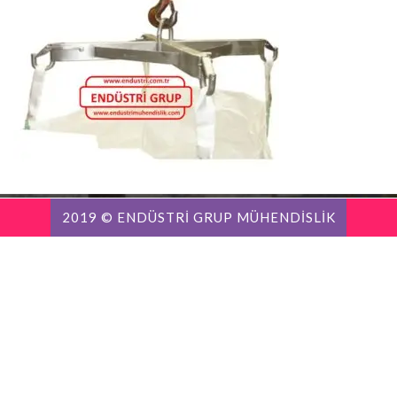
2019 © ENDÜSTRİ GRUP MÜHENDİSLİK