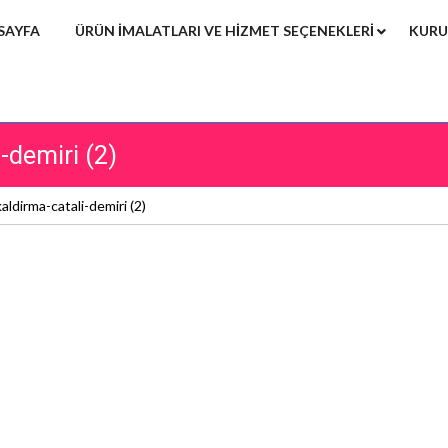
SAYFA
ÜRÜN IMALATLARI VE HIZMET SEÇENEKLERI
KURU
-demiri (2)
aldirma-catali-demiri (2)