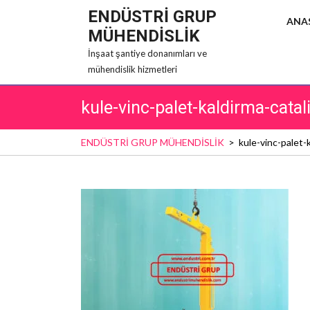
Skip
ENDÜSTRİ GRUP
ANA
to
MÜHENDİSLİK
content
İnşaat şantiye donanımları ve
mühendislik hizmetleri
kule-vinc-palet-kaldirma-catali
ENDÜSTRİ GRUP MÜHENDİSLİK
>
kule-vinc-palet-k