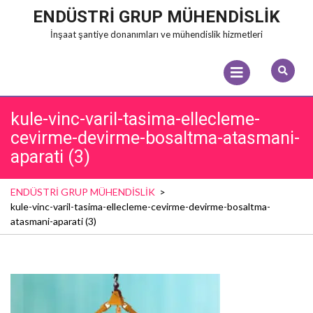
Skip
ENDÜSTRİ GRUP MÜHENDİSLİK
to
İnşaat şantiye donanımları ve mühendislik hizmetleri
content
Open
Menu
kule-vinc-varil-tasima-ellecleme-
cevirme-devirme-bosaltma-atasmani-
aparati (3)
ENDÜSTRİ GRUP MÜHENDİSLİK
>
kule-vinc-varil-tasima-ellecleme-cevirme-devirme-bosaltma-
atasmani-aparati (3)