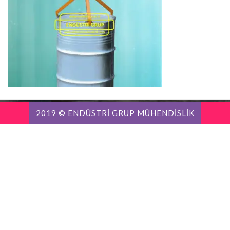
2019 © ENDÜSTRİ GRUP MÜHENDİSLİK