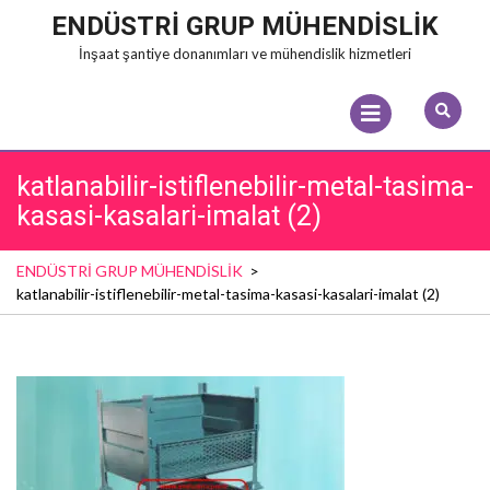
Skip
ENDÜSTRİ GRUP MÜHENDİSLİK
to
İnşaat şantiye donanımları ve mühendislik hizmetleri
content
Open
Menu
katlanabilir-istiflenebilir-metal-tasima-
kasasi-kasalari-imalat (2)
ENDÜSTRİ GRUP MÜHENDİSLİK
>
katlanabilir-istiflenebilir-metal-tasima-kasasi-kasalari-imalat (2)