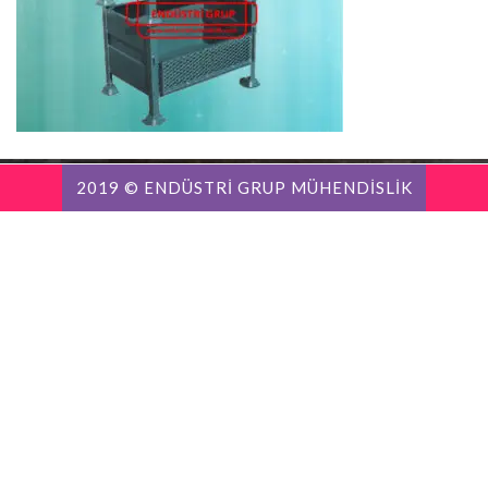
2019 © ENDÜSTRİ GRUP MÜHENDİSLİK