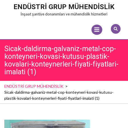
Skip
ENDÜSTRİ GRUP MÜHENDİSLİK
to
İnşaat şantiye donanımları ve mühendislik hizmetleri
content
Open
Menu
Sicak-daldirma-galvaniz-metal-cop-
konteyneri-kovasi-kutusu-plastik-
kovalari-konteynerleri-fiyati-fiyatlari-
imalati (1)
ENDÜSTRİ GRUP MÜHENDİSLİK
>
Sicak-daldirma-galvaniz-metal-cop-konteyneri-kovasi-kutusu-
plastik-kovalari-konteynerleri-fiyati-fiyatlari-imalati (1)