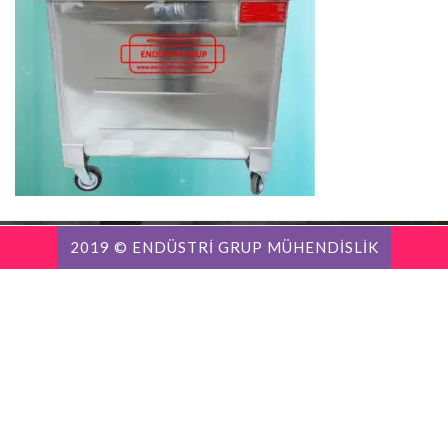
2019 © ENDÜSTRİ GRUP MÜHENDİSLİK