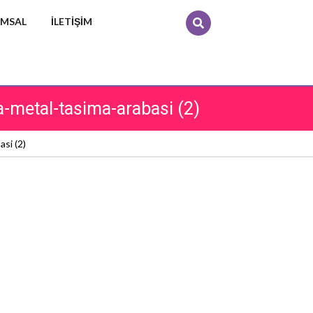
MSAL
İLETIŞIM
-metal-tasima-arabasi (2)
si (2)