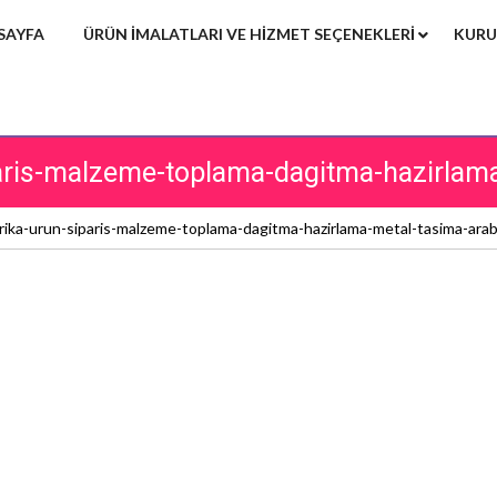
SAYFA
ÜRÜN IMALATLARI VE HIZMET SEÇENEKLERI
KURU
iparis-malzeme-toplama-dagitma-hazirlama
brika-urun-siparis-malzeme-toplama-dagitma-hazirlama-metal-tasima-araba