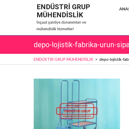
Skip
ENDÜSTRİ GRUP
ANA
to
MÜHENDİSLİK
content
İnşaat şantiye donanımları ve
mühendislik hizmetleri
depo-lojistik-fabrika-urun-s
ENDÜSTRİ GRUP MÜHENDİSLİK
>
depo-lojistik-fa