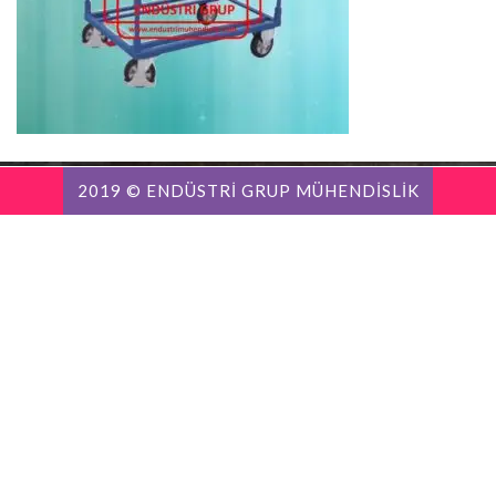
2019 © ENDÜSTRİ GRUP MÜHENDİSLİK