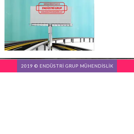
2019 © ENDÜSTRİ GRUP MÜHENDİSLİK