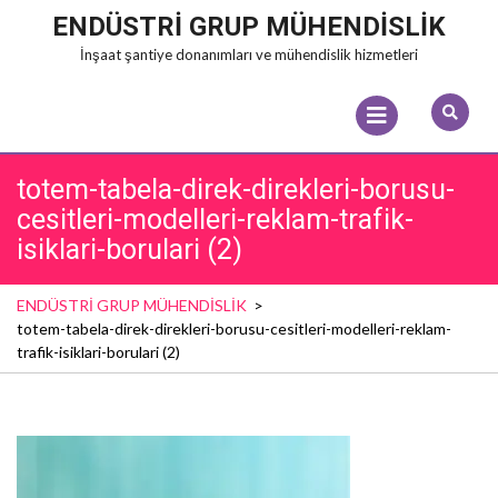
Skip
ENDÜSTRİ GRUP MÜHENDİSLİK
to
İnşaat şantiye donanımları ve mühendislik hizmetleri
content
Open
Menu
totem-tabela-direk-direkleri-borusu-
cesitleri-modelleri-reklam-trafik-
isiklari-borulari (2)
ENDÜSTRİ GRUP MÜHENDİSLİK
>
totem-tabela-direk-direkleri-borusu-cesitleri-modelleri-reklam-
trafik-isiklari-borulari (2)