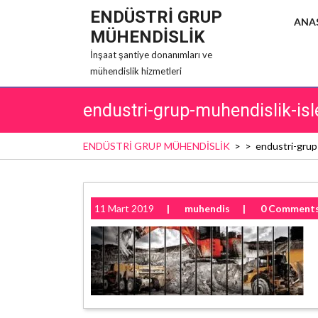
Skip
ENDÜSTRİ GRUP
ANA
to
MÜHENDİSLİK
content
İnşaat şantiye donanımları ve
mühendislik hizmetleri
endustri-grup-muhendislik-isl
ENDÜSTRİ GRUP MÜHENDİSLİK
> >
endustri-grup-
11 Mart 2019
|
muhendis
|
0 Comment