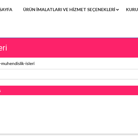
SAYFA
ÜRÜN IMALATLARI VE HIZMET SEÇENEKLERI
KURU
eri
muhendislik-isleri
s